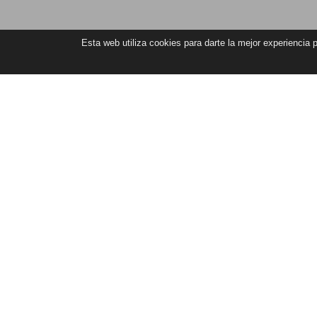
Esta web utiliza cookies para darte la mejor experiencia
Any Date
Areas
Accommodation typ
Casa Avicena