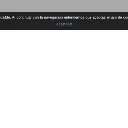
 posible. Al continuar con la navegación entendemos que aceptas el uso de c
ACEPTAR
e
People
SEARCH
Macenas, Los Patios LVII